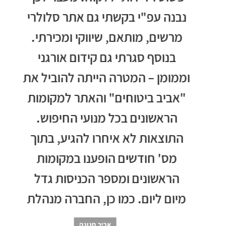
ט
נבנה עפ"י בקשתי גם אתר סלולרי
מרשים, מותאם, שיווקי ומכירתי.
במ
ים
בנוסף סגרתי גם קידום אורגני
והכ
וממומן – המטרה הייתה להוביל את
ומ
"אביב ביטוחים" והאתר למקומות
ם
הראשונים בכל מנועי החיפוש.
 !
התוצאות לא איחרו להגיע, בתוך
מס' חודשים הופענו במקומות
הראשונים ומספר הכניסות גדל
מיום ליום. כמו כן, החברה מנהלת
את הפרסום הממומן וגם כאן אנו
אביב חנונה