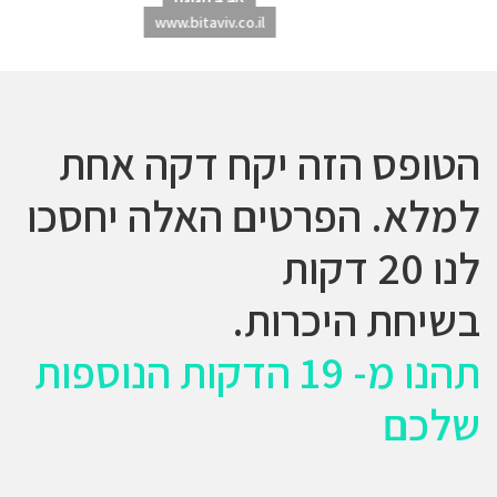
זוכים לכניסות רבות לאתר. והכי
www.bitaviv.co.il
חשוב זוהי רמת השירות הגבוהה
והאיכותית. אני תמיד מקבל מענה
הטופס הזה יקח דקה אחת
ויחס אישי. אני ממליץ בחום על
שירותי בניה וקידום של חברת Seo-
למלא. הפרטים האלה יחסכו
Tip.
לנו 20 דקות
בשיחת היכרות.
תהנו מ- 19 הדקות הנוספות
שלכם