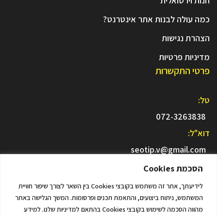
חנות וירטואלית
כמה עולה לבנות אתר אינטרנט?
הצהרת נגישות
מדיניות פרטיות
פרטי התקשרות
טל:
072-3263838
דוא"ל:
seotip.v@gmail.com
כתובת:
הסכמת Cookies
היוצרים 3, אזור תעשיה לוד
לידיעתך, אתר זה משתמש בקובצי Cookies בין השאר לצורך שיפור חוויית
המשתמש, ניתוח ביצועים, והתאמת תכנים ופרסומות. המשך הגלישה באתר
מהווה הסכמה לשימוש בקובצי Cookies בהתאם למדיניות שלנו. למידע