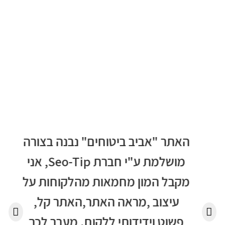
ו
האתר "אביב ביטוחים" נבנה בצורה
רצ
של
מושלמת ע"י חברת Seo-Tip, אני
מקבל המון מחמאות מהלקוחות על
י
עיצוב ,מראה האתר,האתר קל,
נ
על
פשוט וידידותי ללקוח. מעבר לכך