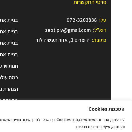
פרטי התקשרות
טל:
072-3263838
בניית את
דוא"ל:
seotip.v@gmail.com
בניית את
כתובת:
היוצרים 3, אזור תעשיה לוד
בניית את
בניית את
חנות וירט
כמה עולה
הצהרת נג
מדיניות פ
הסכמת Cookies
והרחבה, עיין/י
במדיניות פרטיות