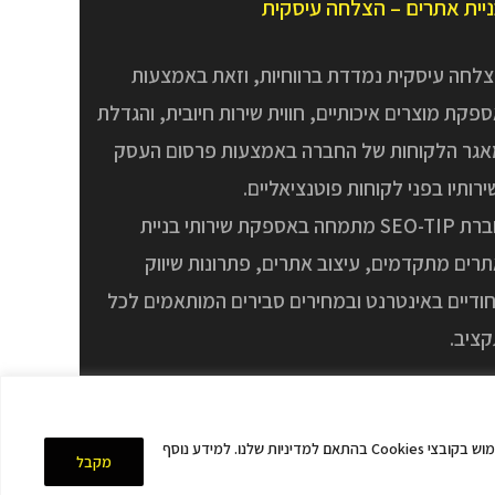
יית אתרים – הצלחה עיסקית
לחה עיסקית נמדדת ברווחיות, וזאת באמצעות
פקת מוצרים איכותיים, חווית שירות חיובית, והגדלת
גר הלקוחות של החברה באמצעות פרסום העסק
ירותיו בפני לקוחות פוטנציאליים.
חברת SEO-TIP מתמחה באספקת שירותי בניית
רים מתקדמים, עיצוב אתרים, פתרונות שיווק
חודיים באינטרנט ובמחירים סבירים המותאמים לכל
ציב.
לידיעתך, אתר זה משתמש בקובצי Cookies בין השאר לצורך שיפור חוויית המשתמש, ניתוח ביצועים, והתאמת תכנים ופרסומות. המשך הגלישה באתר מהווה הסכמה לשימוש בקובצי Cookies בהתאם למדיניות שלנו. למידע נוסף
מקבל
מפת אתר
| כל הזכויות שמורות © SEO-TIP בנייה וקידום אתרים