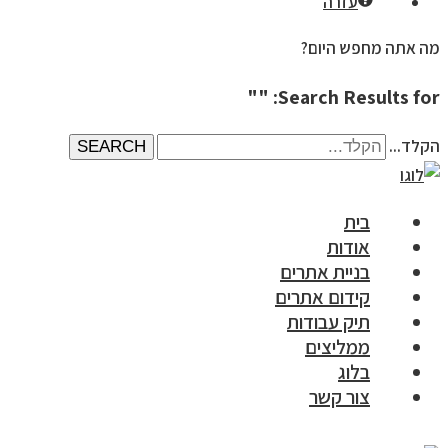
עזרה
מה אתה מחפש היום?
Search Results for: ""
הקלד...
SEARCH
בית
אודות
בניית אתרים
קידום אתרים
תיק עבודות
ממליצים
בלוג
צור קשר