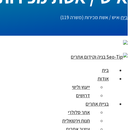
בית
איש / אשת מכירות (משרה 119)
בית
אודות
ייעוץ וליווי
דרושים
בניית אתרים
אתר סלולרי
חנות וירטואלית
עיצוב אתרים