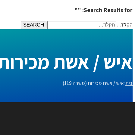
Search Results for: ""
הקלד...
SEARCH
איש / אשת מכירות (מ
בית
איש / אשת מכירות (משרה 119)
תיאור המשרה