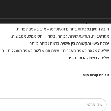
לחברת SEO-TIP דרושים אנשי מכירות לשיווק שירותי החברה בקרב לקוחות פוטנציאליים.
המשרה מיועדת למועמדים בעלי יכולת מכירה מוכחת, אמינות, בעלי ידע
דרישות התפקיד:
חובה ניסיון במכירות בתחום האינטרנט – ארבע שנים לפחות.
אסרטיביות, תודעת שירות גבוהה, ביטחון, יחסי אנוש, אמביציה.
יכולת ביטוי ותקשורת בין אישית ברמה גבוהה ביותר
שליטה מלאה בשפה העברית – שפת אם.שליטה בשפה האנגלית – חוב
שליטה בשפה הרוסית – יתרון.
שליחת קורות חיים