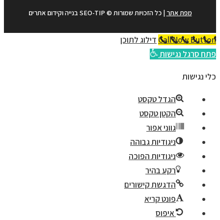
מפת אתר
| כל הזכויות שמורות © SEO-TIP בנייה וקידום אתרים
Call Now Button
דילוג לתוכן
פתח סרגל נגישות
כלי נגישות
הגדל טקסט
הקטן טקסט
גווני אפור
ניגודיות גבוהה
ניגודיות הפוכה
רקע בהיר
הדגשת קישורים
פונט קריא
איפוס