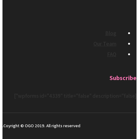
Blog
Our Team
FAQ
Subscribe
[wpforms id="4339" title="false" description="false"]
Coyright © OGO 2019. All rights reserved.