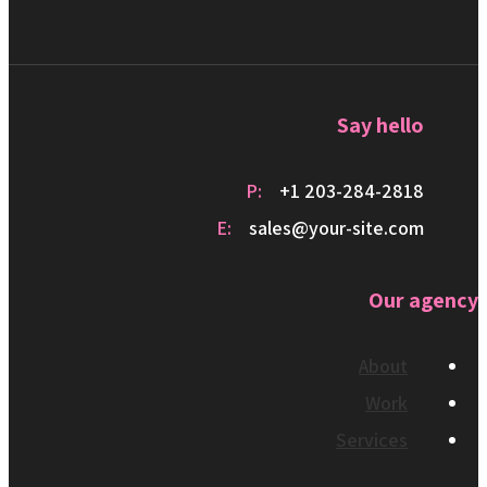
Say hello
P:
+1 203-284-2818
E:
sales@your-site.com
Our agency
About
Work
Services