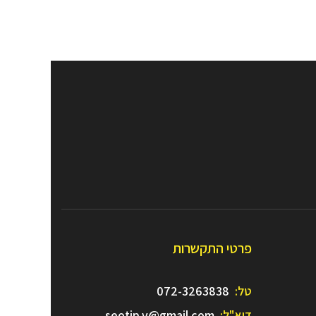
פרטי התקשרות
טל:
072-3263838
דוא"ל:
seotip.v@gmail.com