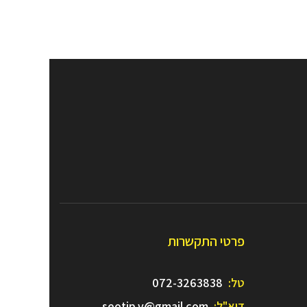
פרטי התקשרות
טל:
072-3263838
דוא"ל:
seotip.v@gmail.com