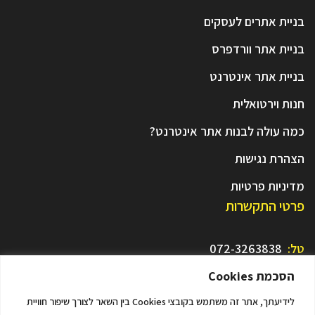
בניית אתרים לעסקים
בניית אתר וורדפרס
בניית אתר אינטרנט
חנות וירטואלית
כמה עולה לבנות אתר אינטרנט?
הצהרת נגישות
מדיניות פרטיות
פרטי התקשרות
טל:
072-3263838
דוא"ל:
seotip.v@gmail.com
הסכמת Cookies
כתובת:
היוצרים 3, אזור תעשיה לוד
לידיעתך, אתר זה משתמש בקובצי Cookies בין השאר לצורך שיפור חוויית