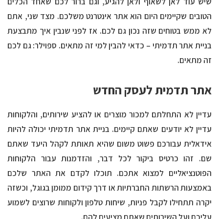
שיש עוד לאן לשאוף ולאן להגיע, וגם ברור לכם שאחד הכלים
הטובים שקיימים היום הוא אתר אינטרנט משלכם. מצד שני, אתם
לא ממש בטוחים שזה נכון גם לכם. אז לפני שנבין איך מתבצעת
בניית אתר תדמיתי – כדאי להבין למי זה מתאים. ספוילר: גם לכם
זה מתאים.
אתר תדמית לעסק החדש
עדיין לא התחלתם למכור מוצרים או להציע שירותים, והלקוחות
עדיין לא יודעים שאתם קיימים.
בניית אתר תדמיתי
יכולה להיות
אידאלית עבורכם פשוט משום שהיא תאותת לקהל היעד שאתם
שם. זהו כרטיס ביקור לכל דבר, והזדמנות עבור הלקוחות
הפוטנציאליים למצוא אתכם. תוכלו לקדם את האתר שלכם
באמצעות הרשתות החברתיות או דרך קידום ממומן בגוגל, וכשזה
יקרה תתחילו לקבל פניות, שיחות טלפון ולקוחות שרוצים לשמוע
עליכם ועל השירותים שאתם מציעים להם.