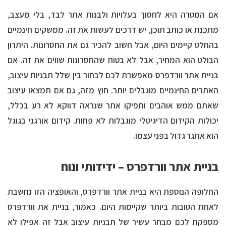
אם המטרה היא לחסוך בעלויות ולבנות אתר לבד, בלי מעצב,
מתכנת או כותב תוכן, יש דרכים לעשות את זה. ממשקים חינמיים
בהחלט קיימים היום, אבל חשוב להכיר גם את החסרונות. היתרון
הבולט הוא המחיר, אבל לא בטוח שהחסרונות שווים את זה. אם
בניית אתר וורדפרס מאפשרת לכם לבחור בין שלל תבניות עיצוב,
האתרים החינמיים מוגבלים יותר. חוץ מזה, גם אם תמצאו עיצוב
שאתם ממש אוהבים ותפיקו אתר שנראה דווקא לא רע בכלל,
יכולות הקידום הדיגיטלי מוגבלות לא פחות. קידום אורגני בגוגל
הוא אתגר גדול בפני עצמו.
בניית אתר וורדפרס – ידידותי ונוח
החלופה הנוספת היא בניית אתר וורדפרס, והאופציה הזו נחשבת
לאחת הטובות ביותר שקיימות היום. כאמור, בניית את וורדפרס
מספקת לכם מבחר עשיר של תבניות עיצוב אבל זה אפילו לא