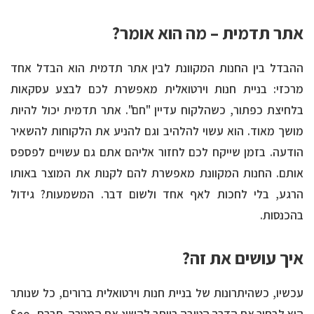
אתר תדמית – מה הוא אומר?
ההבדל בין החנות המקוונת לבין אתר תדמית הוא הבדל אחד
מרכזי: בניית חנות וירטואלית מאפשרת לכם לבצע עסקאות
בלחיצת כפתור, כשהלקוח עדיין "חם". אתר תדמית יכול להיות
מושך מאוד. הוא עשוי להלהיב וגם להניע את הלקוחות להשאיר
הודעה. בזמן שייקח לכם לחזור אליהם אתם גם עשויים לפספס
אותם. החנות המקוונת מאפשרת להם לקנות את המוצר באותו
הרגע, בלי לחכות לאף אחד ולשום דבר. המשמעות? גידול
בהכנסות.
איך עושים את זה?
עכשיו, כשהיתרונות של בניית חנות וירטואלית ברורים, כל שנותר
הוא לבחור את הדרך הטובה ביותר להשיג את המטרה. חברת Seo-