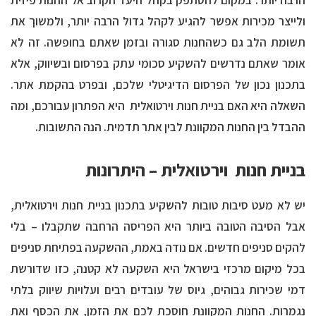
הרבה יותר. במקום להסתפק בקהל היעד הקרוב אל החנות פיזית
ולייצר מכירות אפשר להגיע לקהל גדול הרבה יותר, ולמשוך את
תשומת הלב גם כשהחנות סגורה ובזמן שאתם בחופשה. זה לא
אומר שאתם נדרשים להשקיע סכומי עתק בפרסום ובשיווק, אלא
בתכנון נכון של הפרסום הדיגיטלי שלכם, ובפרט בהקמת אתר.
השאלה היא האם בניית חנות וירטואלית היא הפתרון עבורכם, ומה
ההבדל בין החנות המקוונת לבין אתר תדמית. הנה התשובות.
בניית חנות וירטואלית – היתרונות
יש לא מעט סיבות טובות להשקיע בתכנון בניית חנות וירטואלית,
אבל הסיבה הטובה ביותר היא הפריסה הרחבה שתקבלו – בלי
להקים סניפים חדשים. אם נודה באמת, ההשקעה בפתיחת סניפים
בכל מיקום מרכזי בישראל היא השקעה לא קטנה, כזו שדורשת
דמי שכירות גבוהים, גיוס של עובדים רבים ועלויות שיווק בלתי
נגמרות. החנות המקוונת חוסכת לכם את הזמן, את הכסף ואת